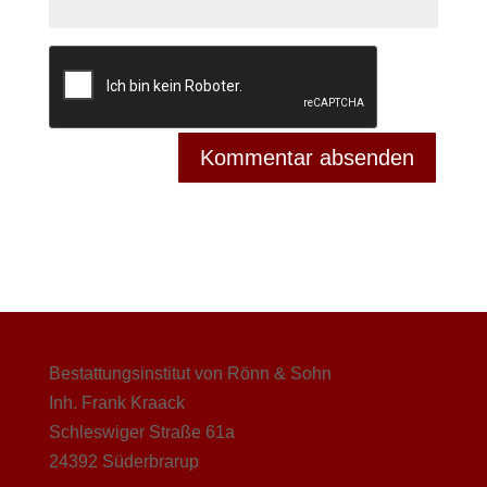
Bestattungsinstitut von Rönn & Sohn
Inh. Frank Kraack
Schleswiger Straße 61a
24392 Süderbrarup