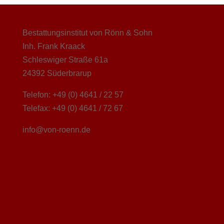
Bestattungsinstitut von Rönn & Sohn
Inh. Frank Kraack
Schleswiger Straße 61a
24392 Süderbrarup
Telefon: +49 (0) 4641 / 22 57
Telefax: +49 (0) 4641 / 72 67
info@von-roenn.de