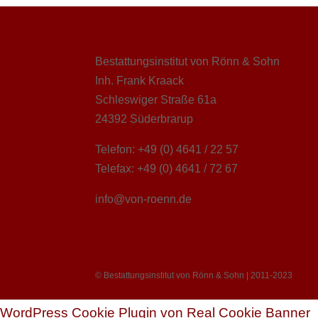
Bestattungsinstitut von Rönn & Sohn
Inh. Frank Kraack
Schleswiger Straße 61a
24392 Süderbrarup
Telefon: +49 (0) 4641 / 22 57
Telefax: +49 (0) 4641 / 72 67
info@von-roenn.de
© Bestattungsinstitut von Rönn & Sohn | 2011-2023
WordPress Cookie Plugin von Real Cookie Banner