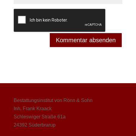
Bestattungsinstitut von Rönn & Sohn
Inh. Frank Kraack
Schleswiger Straße 61a
24392 Süderbrarup