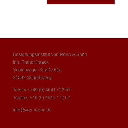
Bestattungsinstitut von Rönn & Sohn
Inh. Frank Kraack
Schleswiger Straße 61a
24392 Süderbrarup
Telefon: +49 (0) 4641 / 22 57
Telefax: +49 (0) 4641 / 72 67
info@von-roenn.de