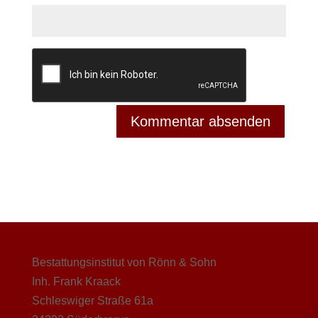
Bestattungsinstitut von Rönn & Sohn
Inh. Frank Kraack
Schleswiger Straße 61a