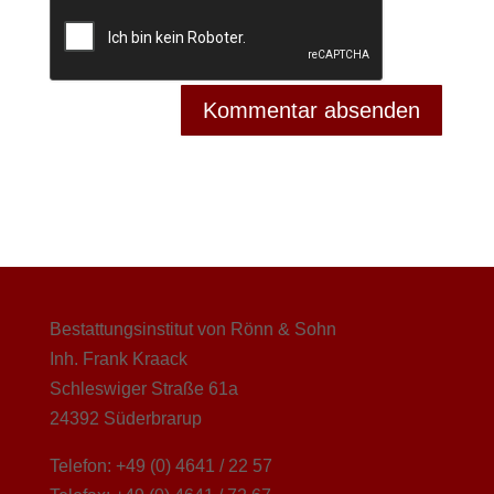
Bestattungsinstitut von Rönn & Sohn
Inh. Frank Kraack
Schleswiger Straße 61a
24392 Süderbrarup
Telefon: +49 (0) 4641 / 22 57