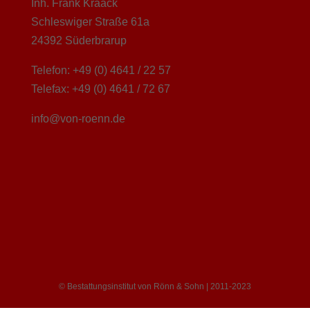
Inh. Frank Kraack
Schleswiger Straße 61a
24392 Süderbrarup
Telefon: +49 (0) 4641 / 22 57
Telefax: +49 (0) 4641 / 72 67
info@von-roenn.de
© Bestattungsinstitut von Rönn & Sohn | 2011-2023