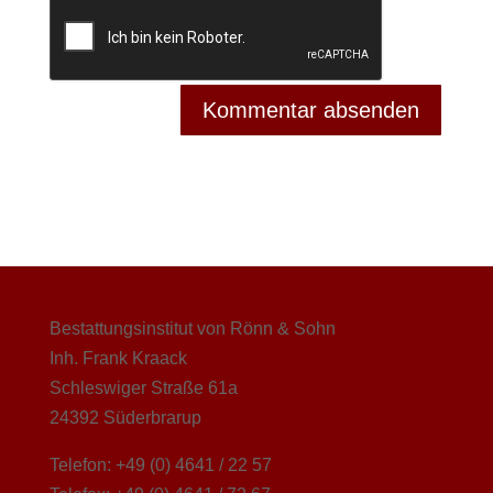
Bestattungsinstitut von Rönn & Sohn
Inh. Frank Kraack
Schleswiger Straße 61a
24392 Süderbrarup
Telefon: +49 (0) 4641 / 22 57