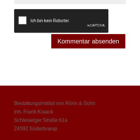
Bestattungsinstitut von Rönn & Sohn
Inh. Frank Kraack
Schleswiger Straße 61a
24392 Süderbrarup