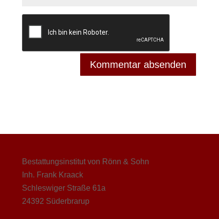
Bestattungsinstitut von Rönn & Sohn
Inh. Frank Kraack
Schleswiger Straße 61a
24392 Süderbrarup