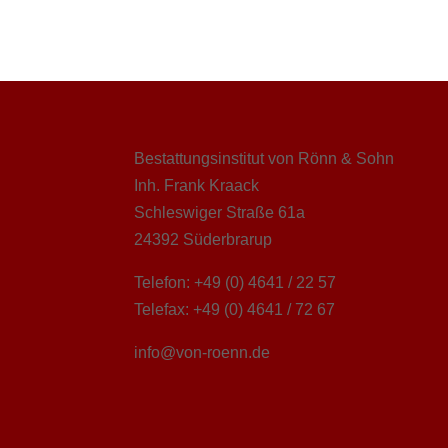
Bestattungsinstitut von Rönn & Sohn
Inh. Frank Kraack
Schleswiger Straße 61a
24392 Süderbrarup
Telefon: +49 (0) 4641 / 22 57
Telefax: +49 (0) 4641 / 72 67
info@von-roenn.de