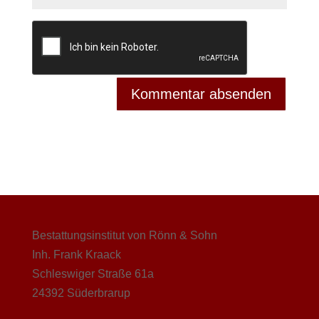
Bestattungsinstitut von Rönn & Sohn
Inh. Frank Kraack
Schleswiger Straße 61a
24392 Süderbrarup