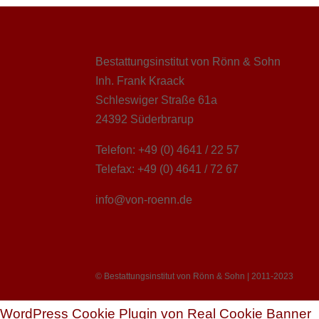
Bestattungsinstitut von Rönn & Sohn
Inh. Frank Kraack
Schleswiger Straße 61a
24392 Süderbrarup
Telefon: +49 (0) 4641 / 22 57
Telefax: +49 (0) 4641 / 72 67
info@von-roenn.de
© Bestattungsinstitut von Rönn & Sohn | 2011-2023
WordPress Cookie Plugin von Real Cookie Banner