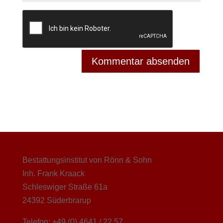
Bestattungsinstitut von Rönn & Sohn
Inh. Frank Kraack
Schleswiger Straße 61a
24392 Süderbrarup
Telefon: +49 (0) 4641 / 22 57