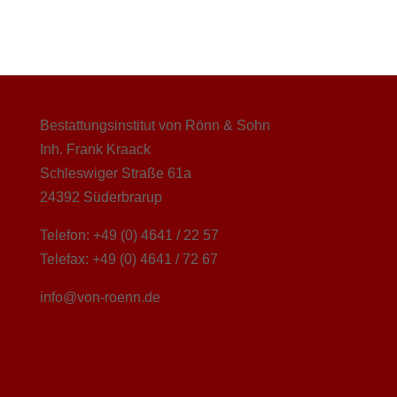
Bestattungsinstitut von Rönn & Sohn
Inh. Frank Kraack
Schleswiger Straße 61a
24392 Süderbrarup
Telefon: +49 (0) 4641 / 22 57
Telefax: +49 (0) 4641 / 72 67
info@von-roenn.de