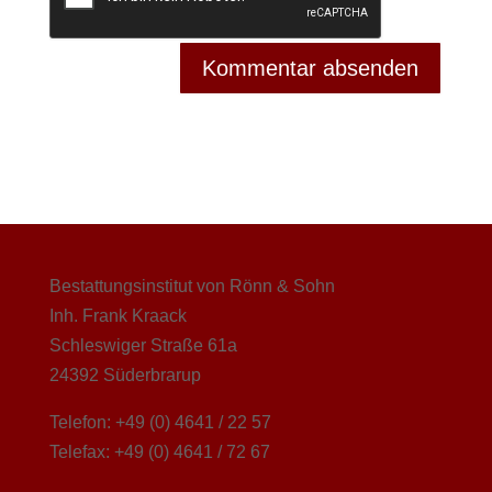
Bestattungsinstitut von Rönn & Sohn
Inh. Frank Kraack
Schleswiger Straße 61a
24392 Süderbrarup
Telefon: +49 (0) 4641 / 22 57
Telefax: +49 (0) 4641 / 72 67