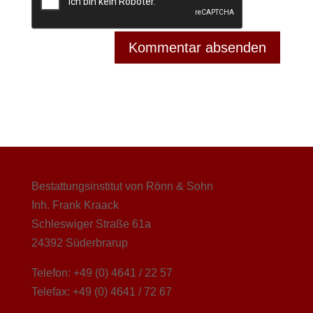
Bestattungsinstitut von Rönn & Sohn
Inh. Frank Kraack
Schleswiger Straße 61a
24392 Süderbrarup
Telefon: +49 (0) 4641 / 22 57
Telefax: +49 (0) 4641 / 72 67