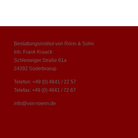
Bestattungsinstitut von Rönn & Sohn
Inh. Frank Kraack
Schleswiger Straße 61a
24392 Süderbrarup
Telefon: +49 (0) 4641 / 22 57
Telefax: +49 (0) 4641 / 72 67
info@von-roenn.de