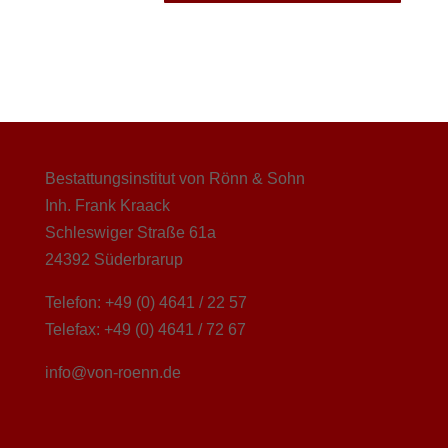
Bestattungsinstitut von Rönn & Sohn
Inh. Frank Kraack
Schleswiger Straße 61a
24392 Süderbrarup
Telefon: +49 (0) 4641 / 22 57
Telefax: +49 (0) 4641 / 72 67
info@von-roenn.de