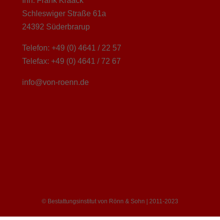
Inh. Frank Kraack
Schleswiger Straße 61a
24392 Süderbrarup
Telefon: +49 (0) 4641 / 22 57
Telefax: +49 (0) 4641 / 72 67
info@von-roenn.de
© Bestattungsinstitut von Rönn & Sohn | 2011-2023