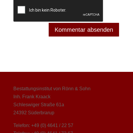
Bestattungsinstitut von Rönn & Sohn
Inh. Frank Kraack
Schleswiger Straße 61a
24392 Süderbrarup
Telefon: +49 (0) 4641 / 22 57