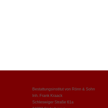
Bestattungsinstitut von Rönn & Sohn
Inh. Frank Kraack
Schleswiger Straße 61a