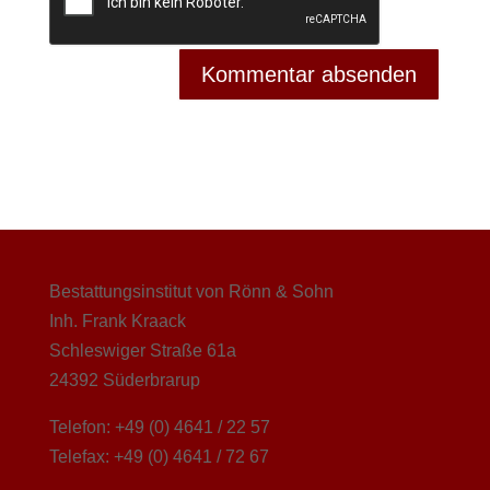
Bestattungsinstitut von Rönn & Sohn
Inh. Frank Kraack
Schleswiger Straße 61a
24392 Süderbrarup
Telefon: +49 (0) 4641 / 22 57
Telefax: +49 (0) 4641 / 72 67