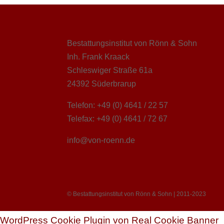
Bestattungsinstitut von Rönn & Sohn
Inh. Frank Kraack
Schleswiger Straße 61a
24392 Süderbrarup
Telefon: +49 (0) 4641 / 22 57
Telefax: +49 (0) 4641 / 72 67
info@von-roenn.de
© Bestattungsinstitut von Rönn & Sohn | 2011-2023
WordPress Cookie Plugin von Real Cookie Banner