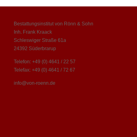
Bestattungsinstitut von Rönn & Sohn
Inh. Frank Kraack
Schleswiger Straße 61a
24392 Süderbrarup
Telefon: +49 (0) 4641 / 22 57
Telefax: +49 (0) 4641 / 72 67
info@von-roenn.de