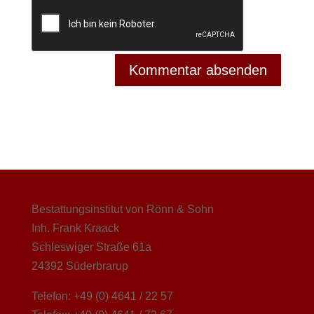
Bestattungsinstitut von Rönn & Sohn
Inh. Frank Kraack
Schleswiger Straße 61a
24392 Süderbrarup
Telefon: +49 (0) 4641 / 22 57