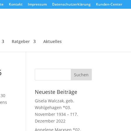
te
Kontakt
Impressum
Datenschutzerklärung
Kunden-Center
Ratgeber
Aktuelles
5
Neueste Beiträge
.30
Gisela Walczak, geb.
uens
Wohlgehagen *03.
November 1934 – †17.
Dezember 2022
Annelene Marxsen *02.