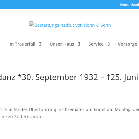
Gedenksei
Im Trauerfall
Unser Haus
Service
Vorsorge
danz *30. September 1932 – †25. Juni
schließender Überführung ins Krematorium findet am Montag, d
irche zu Süderbrarup...