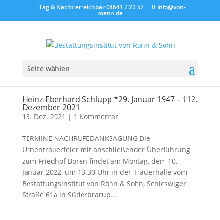
Tag & Nacht erreichbar 04641 / 22 57
info@von-
roenn.de
Seite wählen
Heinz-Eberhard Schlupp *29. Januar 1947 – †12.
Dezember 2021
13. Dez. 2021
|
1 Kommentar
TERMINE NACHRUFEDANKSAGUNG Die
Urnentrauerfeier mit anschließender Überführung
zum Friedhof Boren findet am Montag, dem 10.
Januar 2022, um 13.30 Uhr in der Trauerhalle vom
Bestattungsinstitut von Rönn & Sohn, Schleswiger
Straße 61a in Süderbrarup...