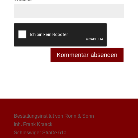
Bestattungsinstitut von Rönn & Sohn
Inh. Frank Kraack
Schleswiger Straße 61a