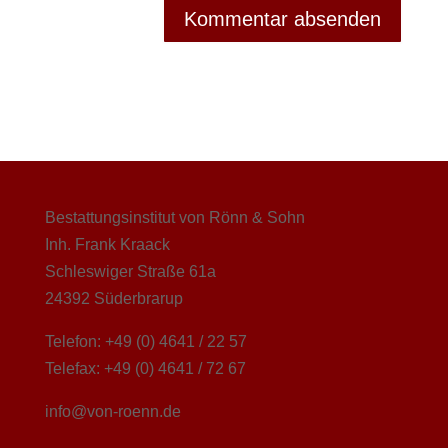
Bestattungsinstitut von Rönn & Sohn
Inh. Frank Kraack
Schleswiger Straße 61a
24392 Süderbrarup
Telefon: +49 (0) 4641 / 22 57
Telefax: +49 (0) 4641 / 72 67
info@von-roenn.de