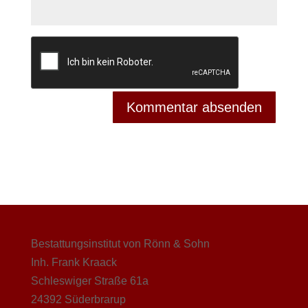
Bestattungsinstitut von Rönn & Sohn
Inh. Frank Kraack
Schleswiger Straße 61a
24392 Süderbrarup