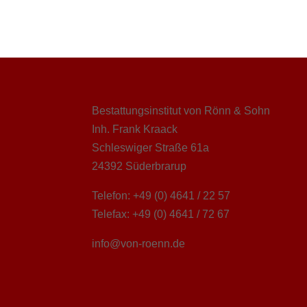
Bestattungsinstitut von Rönn & Sohn
Inh. Frank Kraack
Schleswiger Straße 61a
24392 Süderbrarup
Telefon: +49 (0) 4641 / 22 57
Telefax: +49 (0) 4641 / 72 67
info@von-roenn.de