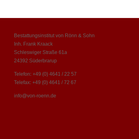
Bestattungsinstitut von Rönn & Sohn
Inh. Frank Kraack
Schleswiger Straße 61a
24392 Süderbrarup
Telefon: +49 (0) 4641 / 22 57
Telefax: +49 (0) 4641 / 72 67
info@von-roenn.de