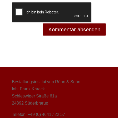
Bestattungsinstitut von Rönn & Sohn
Inh. Frank Kraack
Schleswiger Straße 61a
24392 Süderbrarup
Telefon: +49 (0) 4641 / 22 57