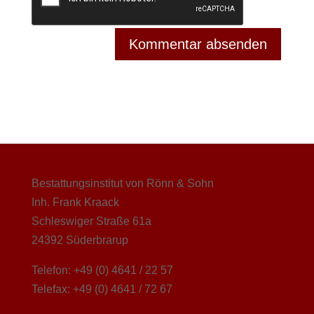
Bestattungsinstitut von Rönn & Sohn
Inh. Frank Kraack
Schleswiger Straße 61a
24392 Süderbrarup
Telefon: +49 (0) 4641 / 22 57
Telefax: +49 (0) 4641 / 72 67