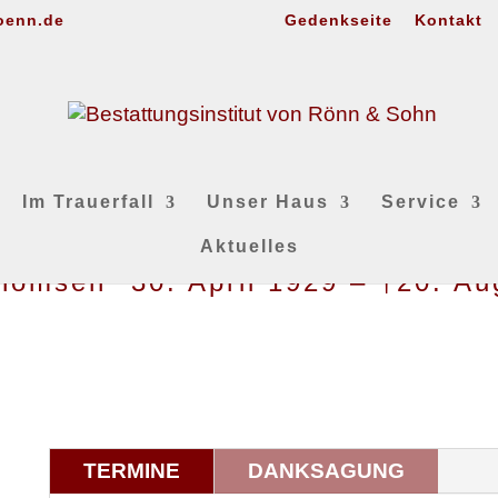
oenn.de
Gedenkseite
Kontakt
Im Trauerfall
Unser Haus
Service
Aktuelles
homsen *30. April 1929 – †20. Au
TERMINE
DANKSAGUNG