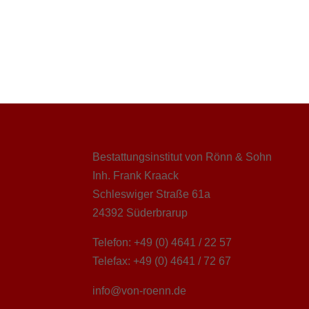
Bestattungsinstitut von Rönn & Sohn
Inh. Frank Kraack
Schleswiger Straße 61a
24392 Süderbrarup
Telefon: +49 (0) 4641 / 22 57
Telefax: +49 (0) 4641 / 72 67
info@von-roenn.de