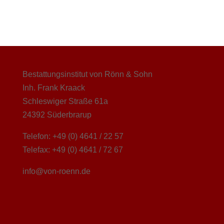
Bestattungsinstitut von Rönn & Sohn
Inh. Frank Kraack
Schleswiger Straße 61a
24392 Süderbrarup
Telefon: +49 (0) 4641 / 22 57
Telefax: +49 (0) 4641 / 72 67
info@von-roenn.de