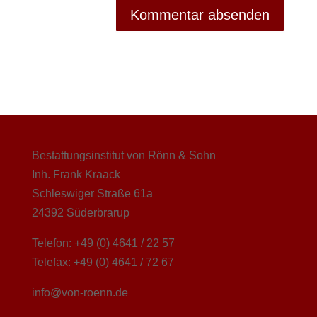
Bestattungsinstitut von Rönn & Sohn
Inh. Frank Kraack
Schleswiger Straße 61a
24392 Süderbrarup
Telefon: +49 (0) 4641 / 22 57
Telefax: +49 (0) 4641 / 72 67
info@von-roenn.de