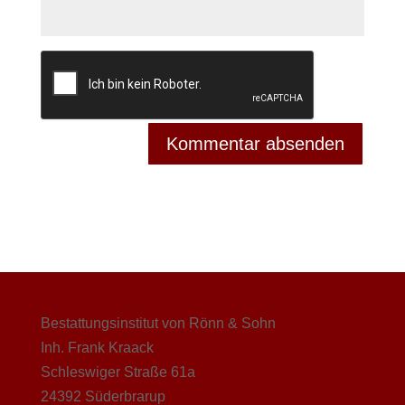
Bestattungsinstitut von Rönn & Sohn
Inh. Frank Kraack
Schleswiger Straße 61a
24392 Süderbrarup