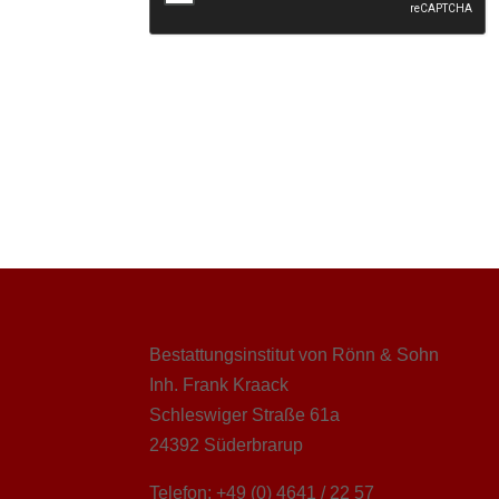
Bestattungsinstitut von Rönn & Sohn
Inh. Frank Kraack
Schleswiger Straße 61a
24392 Süderbrarup
Telefon: +49 (0) 4641 / 22 57