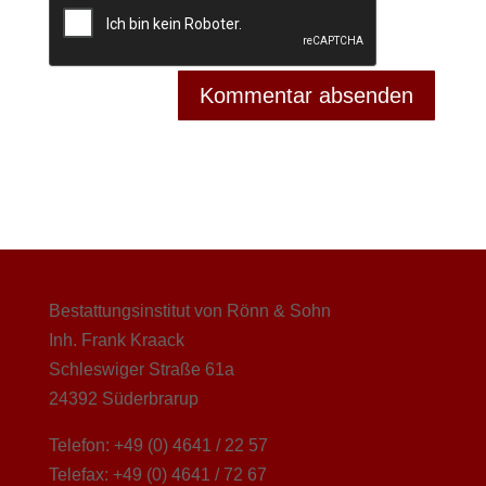
Bestattungsinstitut von Rönn & Sohn
Inh. Frank Kraack
Schleswiger Straße 61a
24392 Süderbrarup
Telefon: +49 (0) 4641 / 22 57
Telefax: +49 (0) 4641 / 72 67