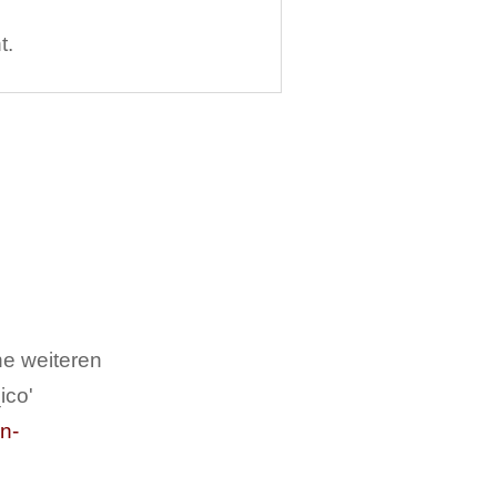
t.
ne weiteren
ico'
n-