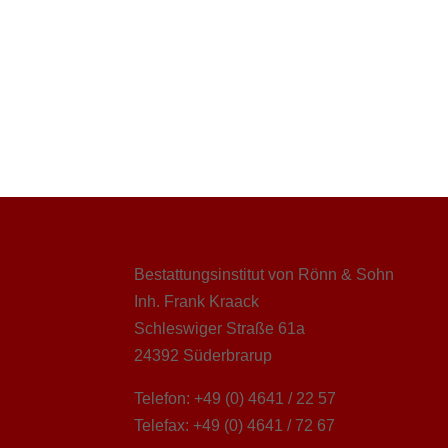
Bestattungsinstitut von Rönn & Sohn
Inh. Frank Kraack
Schleswiger Straße 61a
24392 Süderbrarup
Telefon: +49 (0) 4641 / 22 57
Telefax: +49 (0) 4641 / 72 67