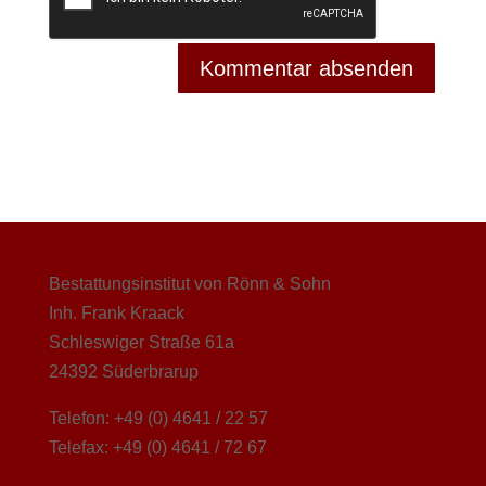
Bestattungsinstitut von Rönn & Sohn
Inh. Frank Kraack
Schleswiger Straße 61a
24392 Süderbrarup
Telefon: +49 (0) 4641 / 22 57
Telefax: +49 (0) 4641 / 72 67