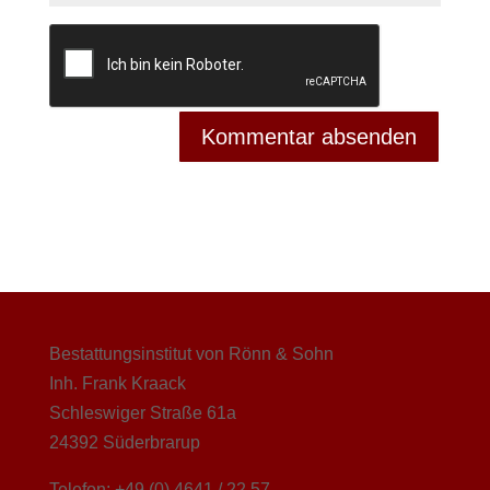
Bestattungsinstitut von Rönn & Sohn
Inh. Frank Kraack
Schleswiger Straße 61a
24392 Süderbrarup
Telefon: +49 (0) 4641 / 22 57