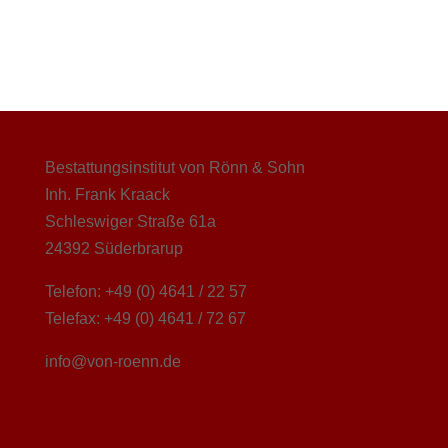
Bestattungsinstitut von Rönn & Sohn
Inh. Frank Kraack
Schleswiger Straße 61a
24392 Süderbrarup
Telefon: +49 (0) 4641 / 22 57
Telefax: +49 (0) 4641 / 72 67
info@von-roenn.de