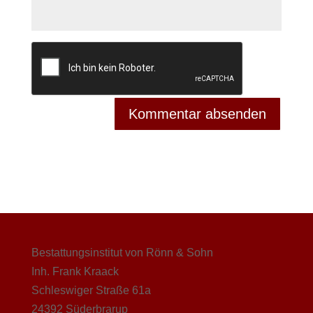
Bestattungsinstitut von Rönn & Sohn
Inh. Frank Kraack
Schleswiger Straße 61a
24392 Süderbrarup