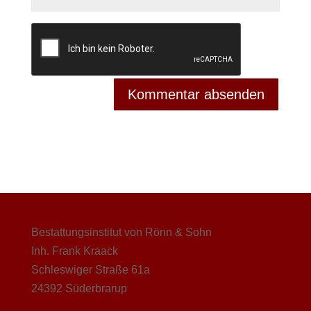
Bestattungsinstitut von Rönn & Sohn
Inh. Frank Kraack
Schleswiger Straße 61a
24392 Süderbrarup