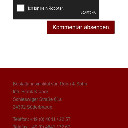
Bestattungsinstitut von Rönn & Sohn
Inh. Frank Kraack
Schleswiger Straße 61a
24392 Süderbrarup
Telefon: +49 (0) 4641 / 22 57
Telefax: +49 (0) 4641 / 72 67